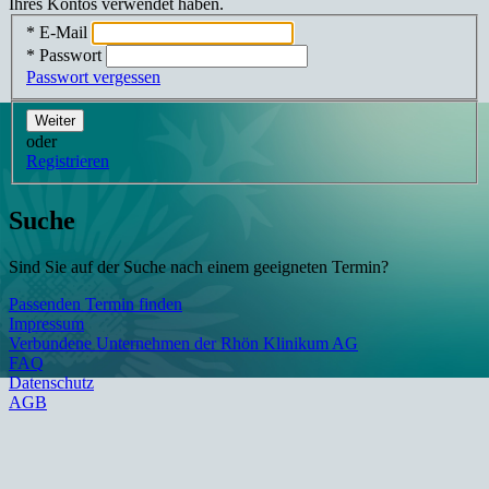
Ihres Kontos verwendet haben.
* E-Mail
* Passwort
Passwort vergessen
Weiter
oder
Registrieren
Suche
Sind Sie auf der Suche nach einem geeigneten Termin?
Passenden Termin finden
Impressum
Verbundene Unternehmen der Rhön Klinikum AG
FAQ
Datenschutz
AGB